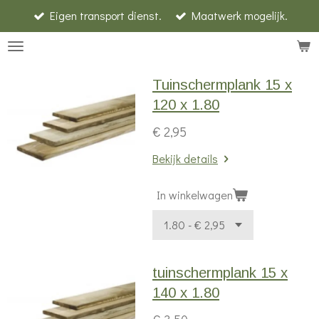
Eigen transport dienst.
Maatwerk mogelijk.
Ga
direct
naar
de
Tuinschermplank 15 x
hoofdinhoud
120 x 1.80
€ 2,95
Bekijk details
In winkelwagen
tuinschermplank 15 x
140 x 1.80