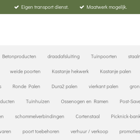
Eigen transport dienst.
Maatwerk mogelijk.
Betonproducten
draadafsluiting
Tuinpoorten
staal
weide poorten
Kastanje hekwerk
Kastanje palen
s
Ronde Palen
Dura2 palen
vierkant palen
gron
oducten
Tuinhuizen
Ossenogen en Ramen
Post-Save
en
schommelverbindingen
Cortenstaal
Picknick-ban
rwaren
poort toebehoren
verhuur / verkoop
promoties