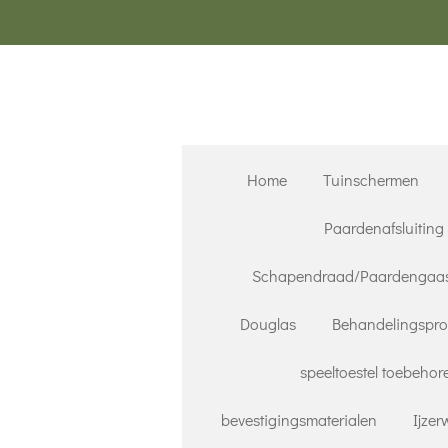
Ga
direct
naar
de
hoofdinhoud
Home
Tuinschermen
Paardenafsluiting
Schapendraad/Paardengaa
Douglas
Behandelingspr
speeltoestel toebehor
bevestigingsmaterialen
Ijze