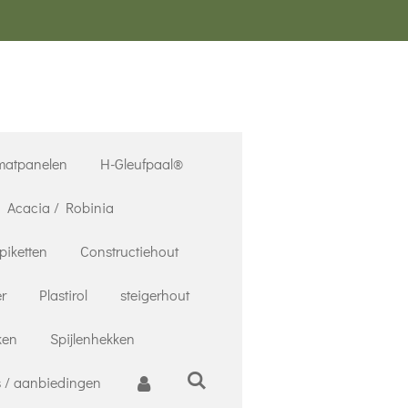
matpanelen
H-Gleufpaal®
Acacia / Robinia
piketten
Constructiehout
r
Plastirol
steigerhout
ken
Spijlenhekken
 / aanbiedingen