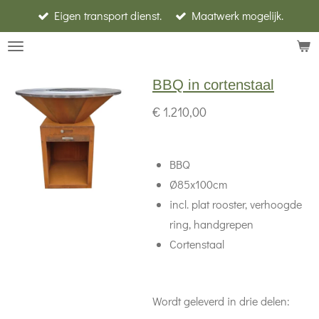
Eigen transport dienst.
Maatwerk mogelijk.
Ga
direct
naar
de
BBQ in cortenstaal
hoofdinhoud
€ 1.210,00
BBQ
Ø85x100cm
incl. plat rooster, verhoogde
ring, handgrepen
Cortenstaal
Wordt geleverd in drie delen: