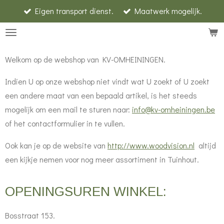
Eigen transport dienst.
Maatwerk mogelijk.
Ga
direct
naar
de
Welkom op de webshop van KV-OMHEININGEN.
hoofdinhoud
Indien U op onze webshop niet vindt wat U zoekt of U zoekt
een andere maat van een bepaald artikel, is het steeds
mogelijk om een mail te sturen naar:
info@kv-omheiningen.be
of het contactformulier in te vullen.
Ook kan je op de website van
http://www.woodvision.nl
altijd
een kijkje nemen voor nog meer assortiment in Tuinhout.
OPENINGSUREN WINKEL:
Bosstraat 153.