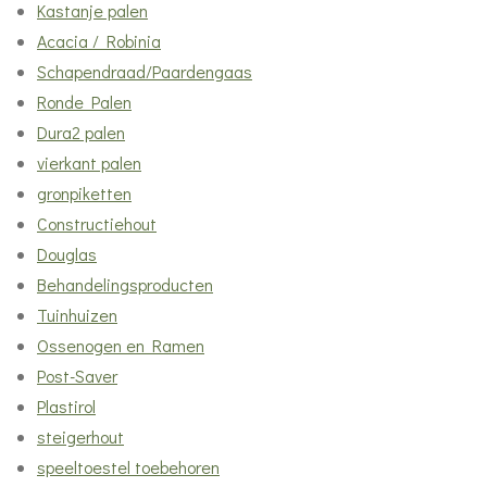
9
Kastanje palen
6
Acacia / Robinia
6
Schapendraad/Paardengaas
1
Ronde Palen
0
Dura2 palen
1
vierkant palen
6
gronpiketten
9
Constructiehout
s
Douglas
t
Behandelingsproducten
e
Tuinhuizen
r
Ossenogen en Ramen
r
Post-Saver
e
Plastirol
n
steigerhout
speeltoestel toebehoren