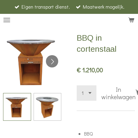
Eigen transport dienst.
Maatwerk mogelijk.
Ga
direct
naar
de
BBQ in
hoofdinhoud
cortenstaal
€ 1.210,00
In
winkelwagen
BBQ