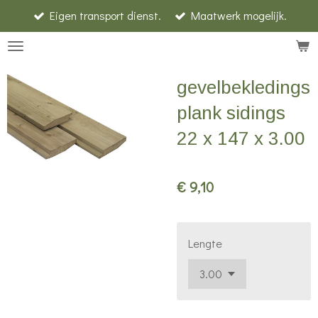
Eigen transport dienst.
Maatwerk mogelijk.
Ga
direct
naar
de
gevelbekledings
hoofdinhoud
plank sidings
22 x 147 x 3.00
€ 9,10
Lengte