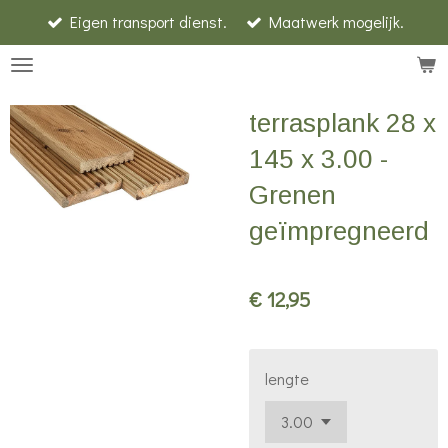
Eigen transport dienst.
Maatwerk mogelijk.
Ga
direct
naar
de
terrasplank 28 x
hoofdinhoud
145 x 3.00 -
Grenen
geïmpregneerd
€ 12,95
lengte