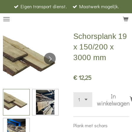
Eigen transport dienst.
Maatwerk mogelijk.
Ga
direct
naar
de
Schorsplank 19
hoofdinhoud
x 150/200 x
3000 mm
€ 12,25
In
winkelwagen
Plank met schors