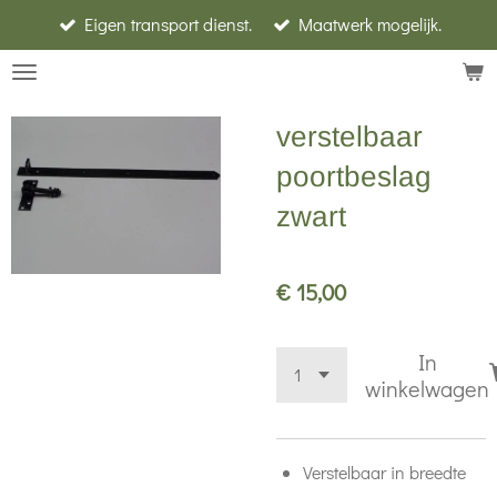
Eigen transport dienst.
Maatwerk mogelijk.
Ga
direct
naar
de
verstelbaar
hoofdinhoud
poortbeslag
zwart
€ 15,00
In
winkelwagen
Verstelbaar in breedte