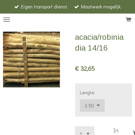
Eigen transport dienst.
Maatwerk mogelijk.
Ga
direct
naar
de
acacia/robinia
hoofdinhoud
dia 14/16
€ 32,65
Lengte
In