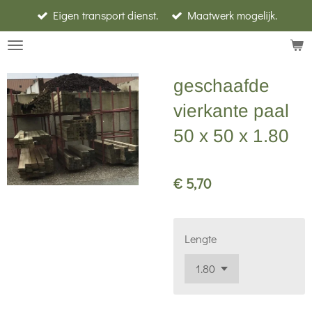
Eigen transport dienst.
Maatwerk mogelijk.
Ga
direct
naar
de
geschaafde
hoofdinhoud
vierkante paal
50 x 50 x 1.80
€ 5,70
Lengte