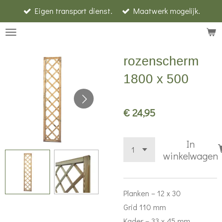
Eigen transport dienst.
Maatwerk mogelijk.
Ga
direct
naar
de
rozenscherm
hoofdinhoud
1800 x 500
€ 24,95
In
winkelwagen
Planken – 12 x 30
Grid 110 mm
Kader – 33 x 45 mm