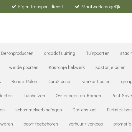
Eigen transport dienst.
Maatwerk mogelijk.
Betonproducten
draadafsluiting
Tuinpoorten
staal
weide poorten
Kastanje hekwerk
Kastanje palen
s
Ronde Palen
Dura2 palen
vierkant palen
gronp
ducten
Tuinhuizen
Ossenogen en Ramen
Post-Save
ren
schommelverbindingen
Cortenstaal
Picknick-ba
rwaren
poort toebehoren
verhuur / verkoop
promotie