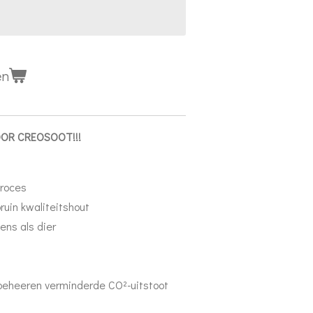
en
OOR CREOSOOT!!!
proces
ruin kwaliteitshout
mens als dier
beheeren verminderde CO²-uitstoot