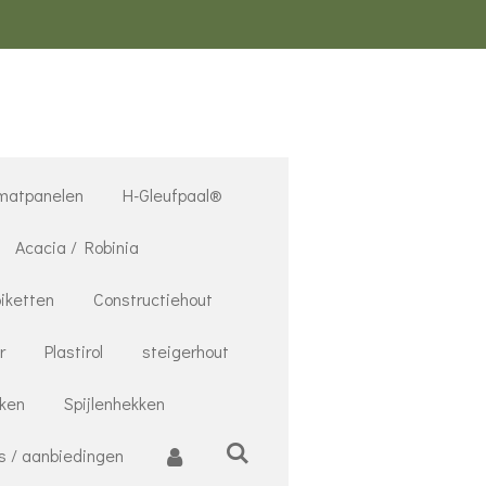
matpanelen
H-Gleufpaal®
Acacia / Robinia
iketten
Constructiehout
r
Plastirol
steigerhout
nken
Spijlenhekken
s / aanbiedingen