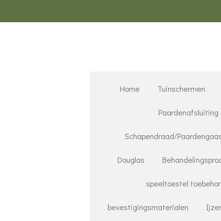
Ga
direct
naar
de
hoofdinhoud
Home
Tuinschermen
Paardenafsluiting
Schapendraad/Paardengaa
Douglas
Behandelingspro
speeltoestel toebeho
bevestigingsmaterialen
Ijze