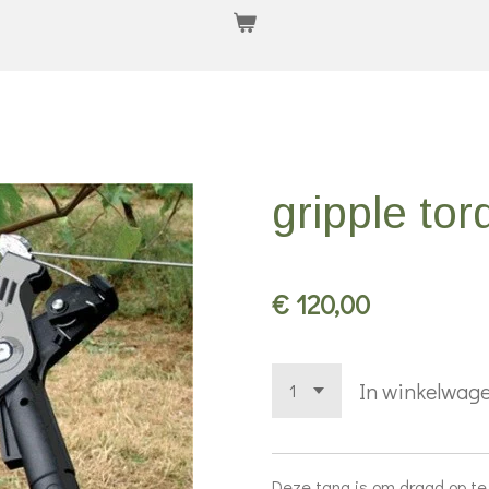
gripple tor
€ 120,00
In winkelwag
Deze tang is om draad op te