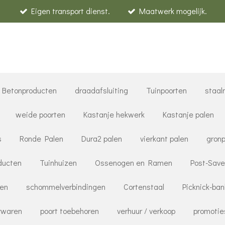
Eigen transport dienst.
Maatwerk mogelijk.
Betonproducten
draadafsluiting
Tuinpoorten
staal
weide poorten
Kastanje hekwerk
Kastanje palen
s
Ronde Palen
Dura2 palen
vierkant palen
gronp
ducten
Tuinhuizen
Ossenogen en Ramen
Post-Save
ren
schommelverbindingen
Cortenstaal
Picknick-ba
rwaren
poort toebehoren
verhuur / verkoop
promotie