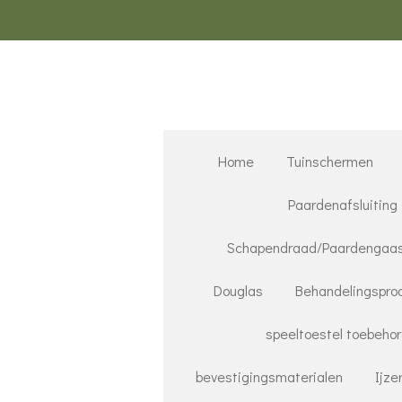
Ga
direct
naar
de
hoofdinhoud
Home
Tuinschermen
Paardenafsluiting
Schapendraad/Paardengaa
Douglas
Behandelingspro
speeltoestel toebeho
bevestigingsmaterialen
Ijze