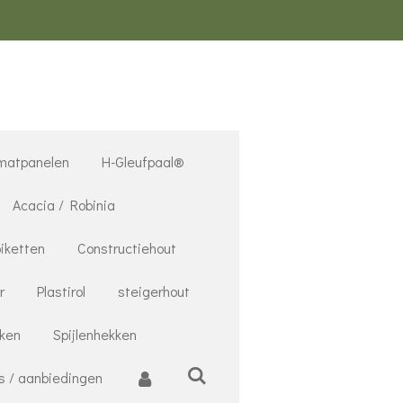
matpanelen
H-Gleufpaal®
Acacia / Robinia
iketten
Constructiehout
r
Plastirol
steigerhout
nken
Spijlenhekken
s / aanbiedingen