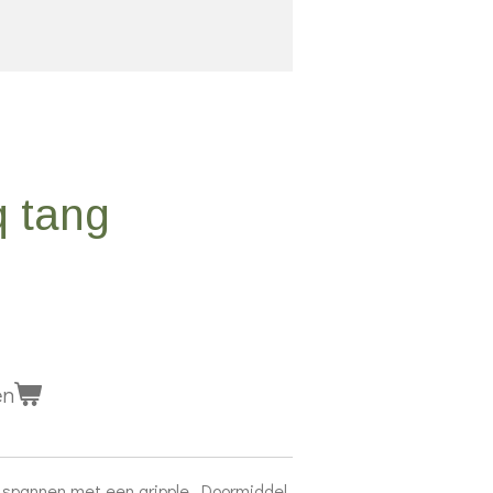
q tang
en
 spannen met een gripple. Doormiddel