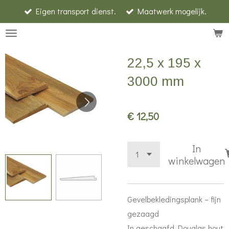
Eigen transport dienst.
Maatwerk mogelijk.
Ga
direct
naar
de
22,5 x 195 x
hoofdinhoud
3000 mm
€ 12,50
In
winkelwagen
Gevelbekledingsplank – fijn
gezaagd
In geschaafd Douglas hout