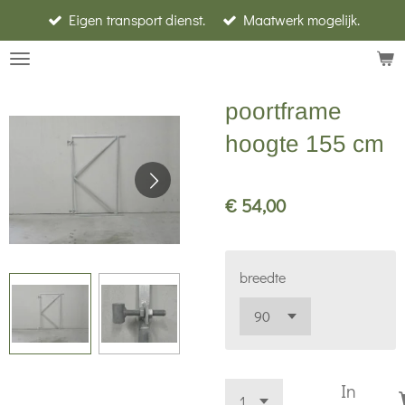
Eigen transport dienst.
Maatwerk mogelijk.
Ga
direct
naar
de
poortframe
hoofdinhoud
hoogte 155 cm
€ 54,00
breedte
In