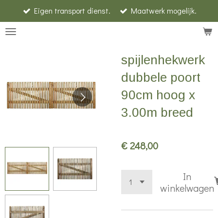
Eigen transport dienst.
Maatwerk mogelijk.
Ga
direct
naar
de
spijlenhekwerk
hoofdinhoud
dubbele poort
90cm hoog x
3.00m breed
€ 248,00
In
winkelwagen