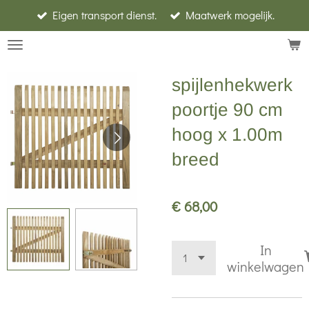
Eigen transport dienst.
Maatwerk mogelijk.
Ga
direct
naar
de
spijlenhekwerk
hoofdinhoud
poortje 90 cm
hoog x 1.00m
breed
€ 68,00
In
winkelwagen