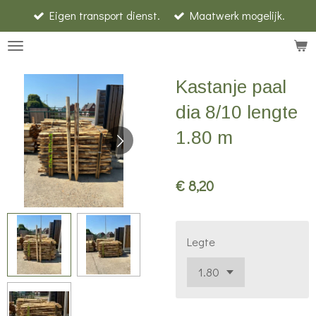
Eigen transport dienst.
Maatwerk mogelijk.
Ga
direct
naar
de
Kastanje paal
hoofdinhoud
dia 8/10 lengte
1.80 m
€ 8,20
Legte