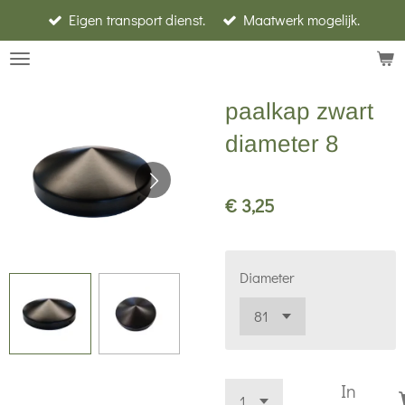
Eigen transport dienst.
Maatwerk mogelijk.
Ga
direct
naar
de
paalkap zwart
hoofdinhoud
diameter 8
€ 3,25
Diameter
In