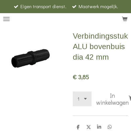
Eigen transport dienst.
Maatwerk mogelijk.
Ga
direct
naar
de
Verbindingsstuk
hoofdinhoud
ALU bovenbuis
dia 42 mm
€ 3,85
In
winkelwagen
D
D
S
D