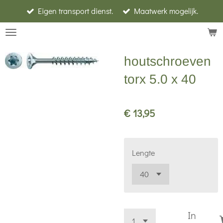
Eigen transport dienst.
Maatwerk mogelijk.
Ga
direct
naar
de
houtschroeven
hoofdinhoud
torx 5.0 x 40
€ 13,95
Lengte
In