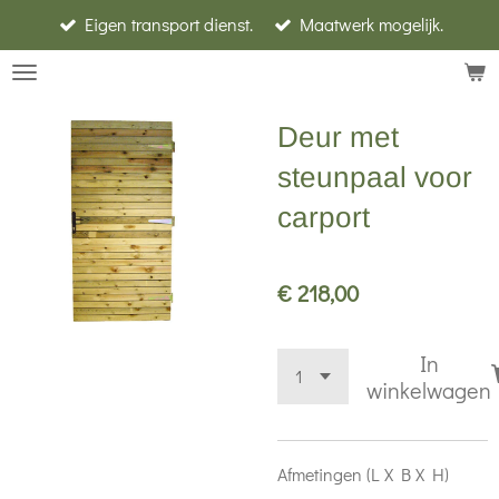
Eigen transport dienst.
Maatwerk mogelijk.
Ga
direct
naar
de
Deur met
hoofdinhoud
steunpaal voor
carport
€ 218,00
In
winkelwagen
Afmetingen (L X B X H)