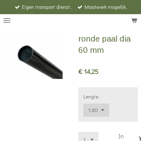
Eigen transport dienst.
Maatwerk mogelijk.
Ga
direct
naar
de
ronde paal dia
hoofdinhoud
60 mm
€ 14,25
Lengte
In