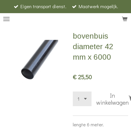
Eigen transport dienst.
Maatwerk mogelijk.
Ga
direct
naar
de
bovenbuis
hoofdinhoud
diameter 42
mm x 6000
€ 25,50
In
winkelwagen
lengte 6 meter.