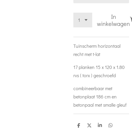
In
winkelwagen
Tuinscherm horizontaal
recht met t-lat
17 planken 15 x 120 x 1.80
rvs ( torx ) geschroefd
combineerbaar met
betonplaat 186 cm en
betonpaal met smalle gleuf
D
D
S
D
e
e
h
e