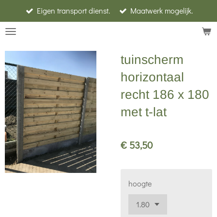
Eigen transport dienst.
Maatwerk mogelijk.
Ga
direct
naar
de
tuinscherm
hoofdinhoud
horizontaal
recht 186 x 180
met t-lat
€ 53,50
hoogte