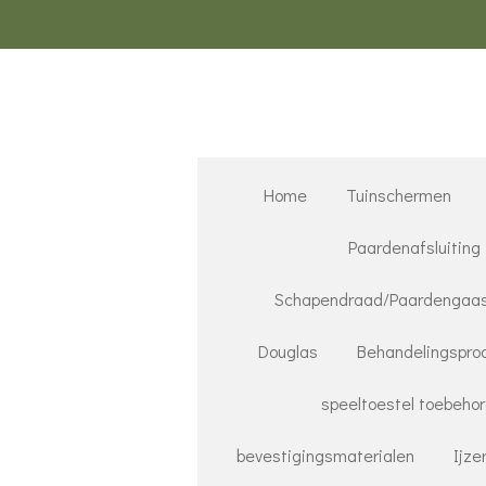
Ga
direct
naar
de
hoofdinhoud
Home
Tuinschermen
Paardenafsluiting
Schapendraad/Paardengaa
Douglas
Behandelingspro
speeltoestel toebeho
bevestigingsmaterialen
Ijze