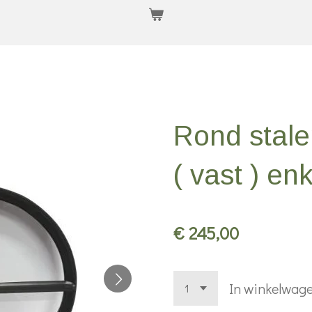
Rond stale
( vast ) en
€ 245,00
In winkelwag