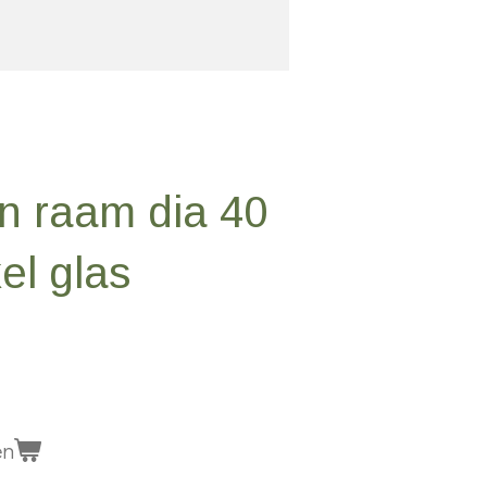
n raam dia 40
kel glas
en