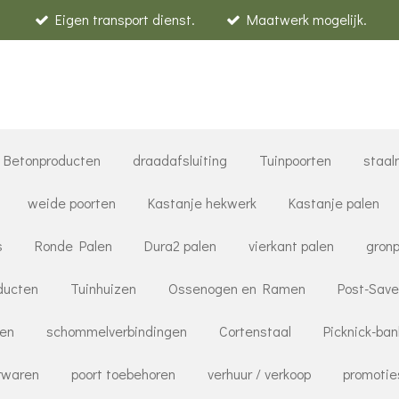
Eigen transport dienst.
Maatwerk mogelijk.
Betonproducten
draadafsluiting
Tuinpoorten
staal
weide poorten
Kastanje hekwerk
Kastanje palen
s
Ronde Palen
Dura2 palen
vierkant palen
gronp
ducten
Tuinhuizen
Ossenogen en Ramen
Post-Save
ren
schommelverbindingen
Cortenstaal
Picknick-ba
rwaren
poort toebehoren
verhuur / verkoop
promotie