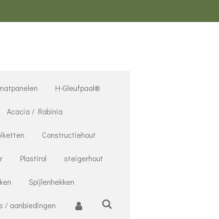
matpanelen
H-Gleufpaal®
Acacia / Robinia
iketten
Constructiehout
r
Plastirol
steigerhout
nken
Spijlenhekken
s / aanbiedingen