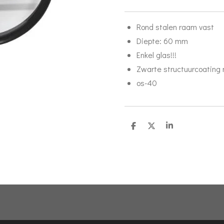
Rond stalen raam vast
Diepte: 60 mm
Enkel glas!!!
Zwarte structuurcoating 
os-40
D
D
S
e
e
h
l
e
a
e
l
r
n
e