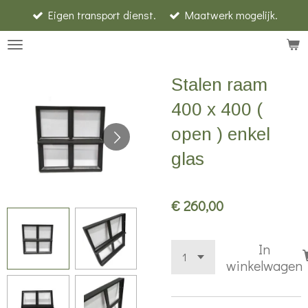
Eigen transport dienst.
Maatwerk mogelijk.
Ga
direct
naar
de
Stalen raam
hoofdinhoud
400 x 400 (
open ) enkel
glas
€ 260,00
In
winkelwagen