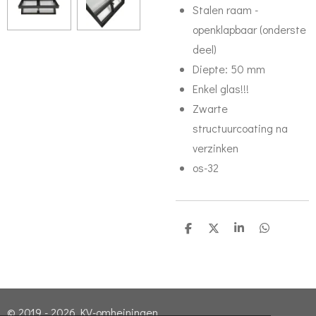
Stalen raam -
openklapbaar (onderste
deel)
Diepte: 50 mm
Enkel glas!!!
Zwarte
structuurcoating na
verzinken
os-32
D
D
S
D
e
e
h
e
l
e
a
l
e
l
r
e
n
e
n
© 2019 - 2026 KV-omheiningen