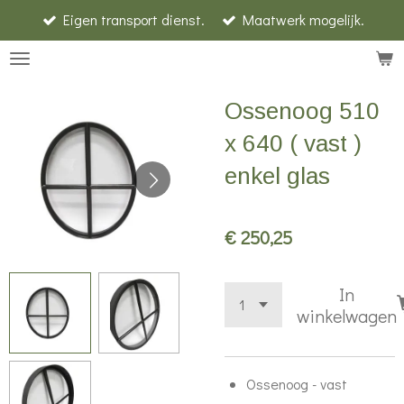
Eigen transport dienst.
Maatwerk mogelijk.
Ga
direct
naar
de
Ossenoog 510
hoofdinhoud
x 640 ( vast )
enkel glas
€ 250,25
In
winkelwagen
Ossenoog - vast