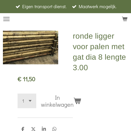
Eigen transport dienst.
Maatwerk mogelijk.
Ga
direct
naar
de
ronde ligger
hoofdinhoud
voor palen met
gat dia 8 lengte
3.00
€ 11,50
In
winkelwagen
D
D
S
D