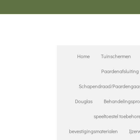
Ga
direct
naar
de
hoofdinhoud
Home
Tuinschermen
Paardenafsluiting
Schapendraad/Paardengaa
Douglas
Behandelingspr
speeltoestel toebehor
bevestigingsmaterialen
Ijze