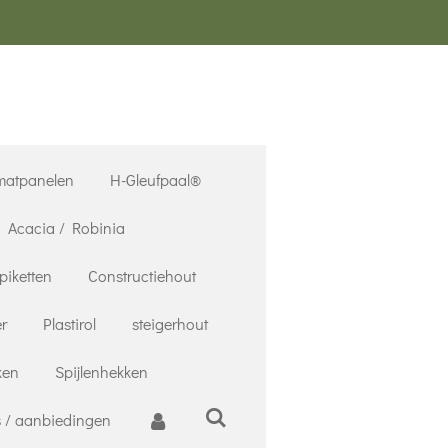
matpanelen
H-Gleufpaal®
Acacia / Robinia
piketten
Constructiehout
r
Plastirol
steigerhout
ken
Spijlenhekken
 / aanbiedingen