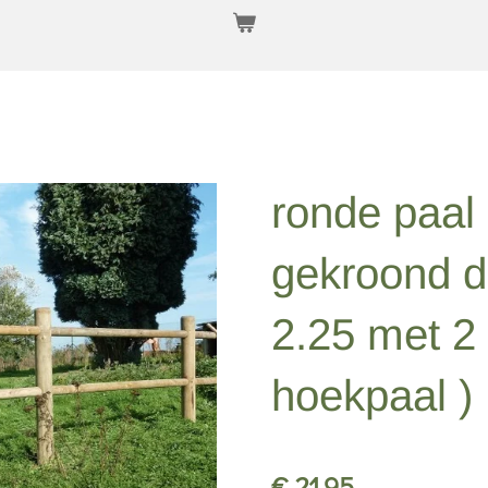
ronde paal
gekroond d
2.25 met 2 
hoekpaal )
€ 21,95