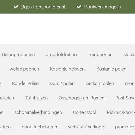
Eigen transport dienst.
Maatwerk mogelijk.
Betonproducten
draadafsluiting
Tuinpoorten
staal
weide poorten
Kastanje hekwerk
Kastanje palen
s
Ronde Palen
Dura2 palen
vierkant palen
gron
oducten
Tuinhuizen
Ossenogen en Ramen
Post-Save
en
schommelverbindingen
Cortenstaal
Picknick-ban
rwaren
poort toebehoren
verhuur / verkoop
promoties