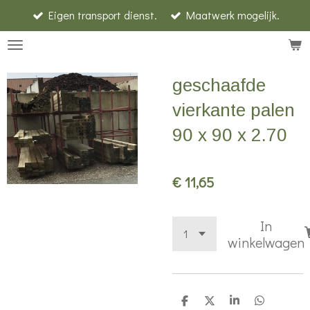
Eigen transport dienst.
Maatwerk mogelijk.
Ga
direct
naar
de
geschaafde
hoofdinhoud
vierkante palen
90 x 90 x 2.70
€ 11,65
In
winkelwagen
D
D
S
D