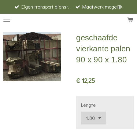
Eigen transport dienst.
Maatwerk mogelijk.
Ga
direct
naar
de
geschaafde
hoofdinhoud
vierkante palen
90 x 90 x 1.80
€ 12,25
Lengte