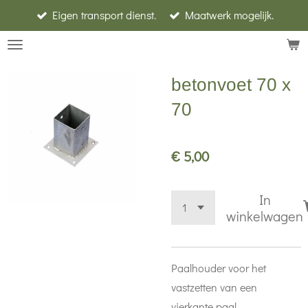
Eigen transport dienst.
Maatwerk mogelijk.
Ga
direct
naar
de
betonvoet 70 x
hoofdinhoud
70
€ 5,00
In
winkelwagen
Paalhouder voor het
vastzetten van een
vierkante paal