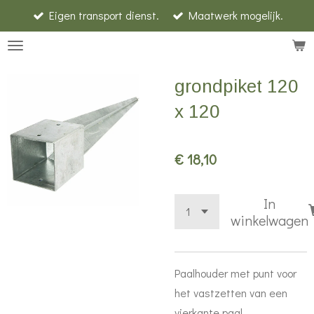
Eigen transport dienst.
Maatwerk mogelijk.
Ga
direct
naar
de
grondpiket 120
hoofdinhoud
x 120
€ 18,10
In
winkelwagen
Paalhouder met punt voor
het vastzetten van een
vierkante paal