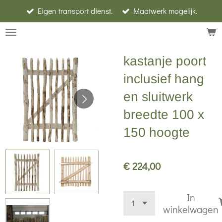
Eigen transport dienst.
Maatwerk mogelijk.
Ga
direct
naar
de
kastanje poort
hoofdinhoud
inclusief hang
en sluitwerk
breedte 100 x
150 hoogte
€ 224,00
In
winkelwagen