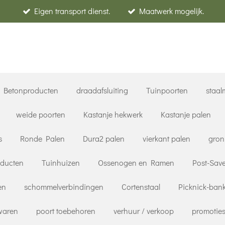
Eigen transport dienst.
Maatwerk mogelijk.
Betonproducten
draadafsluiting
Tuinpoorten
staal
weide poorten
Kastanje hekwerk
Kastanje palen
s
Ronde Palen
Dura2 palen
vierkant palen
gron
oducten
Tuinhuizen
Ossenogen en Ramen
Post-Save
en
schommelverbindingen
Cortenstaal
Picknick-ban
rwaren
poort toebehoren
verhuur / verkoop
promoties