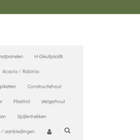
matpanelen
H-Gleufpaal®
Acacia / Robinia
piketten
Constructiehout
r
Plastirol
steigerhout
ken
Spijlenhekken
 / aanbiedingen