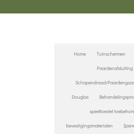
Ga
direct
naar
de
hoofdinhoud
Home
Tuinschermen
Paardenafsluiting
Schapendraad/Paardengaa
Douglas
Behandelingspr
speeltoestel toebehor
bevestigingsmaterialen
Ijze