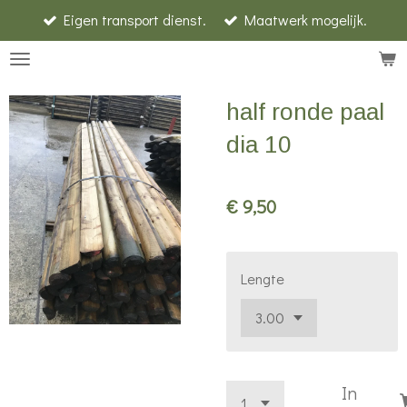
Eigen transport dienst.
Maatwerk mogelijk.
Ga
direct
naar
de
half ronde paal
hoofdinhoud
dia 10
€ 9,50
Lengte
In