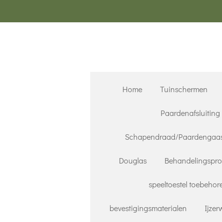
Ga
direct
naar
de
hoofdinhoud
Home
Tuinschermen
Paardenafsluiting
Schapendraad/Paardengaa
Douglas
Behandelingspr
speeltoestel toebehor
bevestigingsmaterialen
Ijze