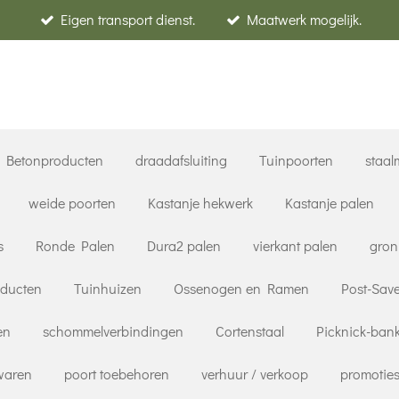
Eigen transport dienst.
Maatwerk mogelijk.
Betonproducten
draadafsluiting
Tuinpoorten
staal
weide poorten
Kastanje hekwerk
Kastanje palen
s
Ronde Palen
Dura2 palen
vierkant palen
gron
oducten
Tuinhuizen
Ossenogen en Ramen
Post-Save
en
schommelverbindingen
Cortenstaal
Picknick-ban
rwaren
poort toebehoren
verhuur / verkoop
promoties