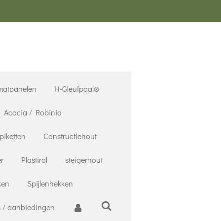
matpanelen
H-Gleufpaal®
Acacia / Robinia
piketten
Constructiehout
r
Plastirol
steigerhout
ken
Spijlenhekken
 / aanbiedingen