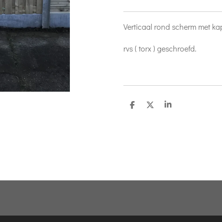
Verticaal rond scherm met ka
rvs ( torx ) geschroefd.
D
D
S
e
e
h
l
e
a
e
l
r
n
e