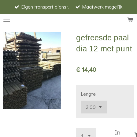
Eigen transport dienst.
Maatwerk mogelijk.
Ga
direct
naar
de
gefreesde paal
hoofdinhoud
dia 12 met punt
€ 14,40
Lengte
In