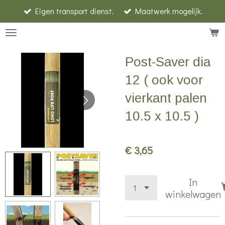
Eigen transport dienst.
Maatwerk mogelijk.
Ga
direct
naar
de
Post-Saver dia
hoofdinhoud
12 ( ook voor
vierkant palen
10.5 x 10.5 )
€ 3,65
In
winkelwagen