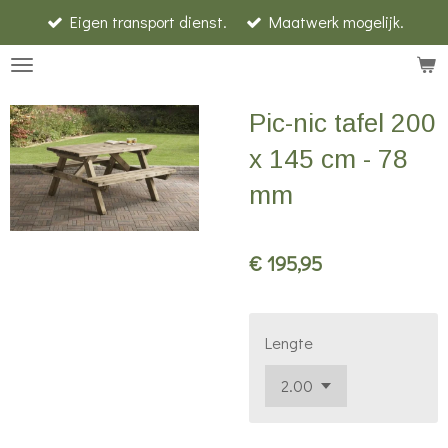
Eigen transport dienst.
Maatwerk mogelijk.
Ga
direct
naar
de
Pic-nic tafel 200
hoofdinhoud
x 145 cm - 78
mm
€ 195,95
Lengte