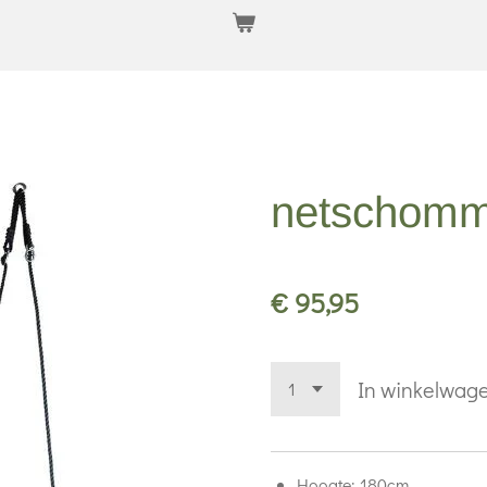
netschomm
€ 95,95
In winkelwag
Hoogte: 180cm