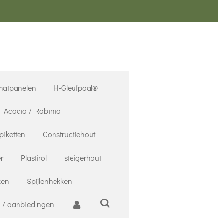
matpanelen
H-Gleufpaal®
Acacia / Robinia
piketten
Constructiehout
r
Plastirol
steigerhout
ken
Spijlenhekken
 / aanbiedingen