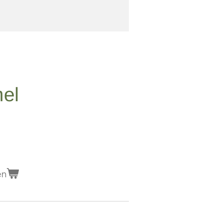
el
en