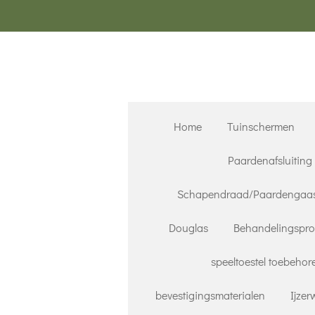
Ga
direct
naar
de
hoofdinhoud
Home
Tuinschermen
Paardenafsluiting
Schapendraad/Paardengaa
Douglas
Behandelingspr
speeltoestel toebehor
bevestigingsmaterialen
Ijze