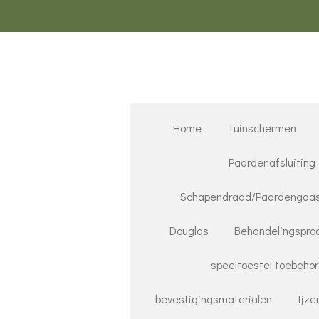
Ga
direct
naar
de
hoofdinhoud
Home
Tuinschermen
Paardenafsluiting
Schapendraad/Paardengaa
Douglas
Behandelingspro
speeltoestel toebeho
bevestigingsmaterialen
Ijze