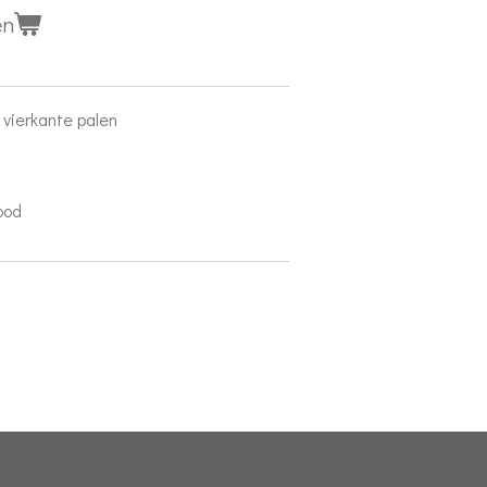
en
vierkante palen
ood