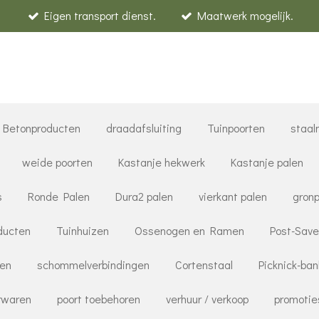
Eigen transport dienst.
Maatwerk mogelijk.
Betonproducten
draadafsluiting
Tuinpoorten
staal
weide poorten
Kastanje hekwerk
Kastanje palen
s
Ronde Palen
Dura2 palen
vierkant palen
gronp
ducten
Tuinhuizen
Ossenogen en Ramen
Post-Save
ren
schommelverbindingen
Cortenstaal
Picknick-ba
rwaren
poort toebehoren
verhuur / verkoop
promotie