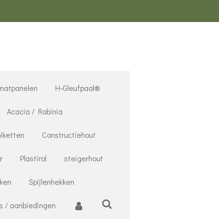
matpanelen
H-Gleufpaal®
Acacia / Robinia
iketten
Constructiehout
r
Plastirol
steigerhout
nken
Spijlenhekken
s / aanbiedingen