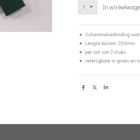
In winkelwag
Schommelverbinding voor 
Lengte buizen: 200mm
per set van 2 stuks
verkrijgbaar in groen en r
D
D
S
e
e
h
l
e
a
e
l
r
n
e