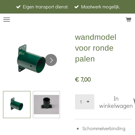
Eigen transport dienst.
Maatwerk mogelijk.
Ga
direct
naar
de
wandmodel
hoofdinhoud
voor ronde
palen
€ 7,00
In
winkelwagen
Schommelverbinding