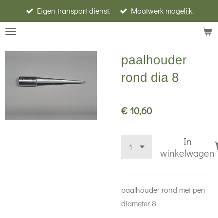
Eigen transport dienst.
Maatwerk mogelijk.
Ga
direct
naar
de
paalhouder
hoofdinhoud
rond dia 8
€ 10,60
In
winkelwagen
paalhouder rond met pen
diameter 8